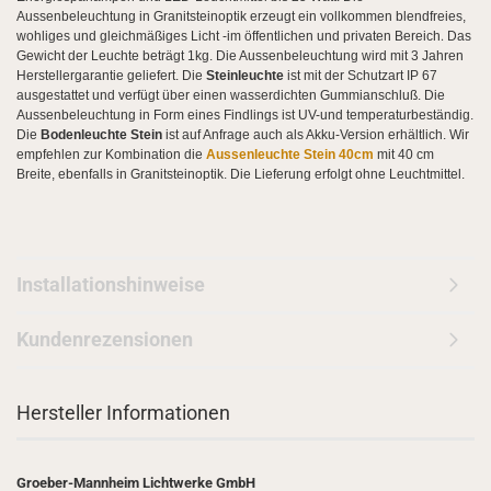
Aussenbeleuchtung in Granitsteinoptik erzeugt ein vollkommen blendfreies,
wohliges und gleichmäßiges Licht -im
öffentlichen und privaten Berei
ch
.
Das
Gewicht der Leuchte beträgt
1kg.
Die Aussenbeleuchtung wird mit 3 Jahren
Herstellergarantie geliefert.
Die
Steinleuchte
ist mit der Schutzart IP 67
ausgestattet und verfügt über einen wasserdichten Gummianschluß. Die
Aussenbeleuchtung in Form eines Findlings ist UV-und temperaturbeständig.
Die
Bodenleuchte Stein
ist auf Anfrage auch als Akku-Version erhältlich. Wir
empfehlen zur Kombination die
Aussenleuchte Stein 40cm
mit 40 cm
Breite, ebenfalls in Granitsteinoptik. Die Lieferung erfolgt ohne Leuchtmittel.
Installationshinweise
Kundenrezensionen
Hersteller Informationen
Groeber-Mannheim Lichtwerke GmbH