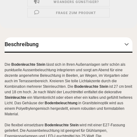
WOANDERS GÜNSTIGER?
FRAGE ZUM PRODUKT
Beschreibung
Die
Bodenleuchte Stein
lässt sich in Ihren Außenanlagen sehr schön als
punktuelle Aussenbeleuchtung integrieren und sorgt am Abend für eine
dezente angenehme Beleuchtung in Beeten, an Wegen, im Vorgarten oder
auch im Terrassenbereich. Kreieren Sie tolle Lichtakzente durch die
Kombination mehrerer Steinleuchten. Die
Bodenleuchte Stein
ist 27 cm breit
und 18 cm hoch. Je nach Wahl der Leuchtmittel entfaltet die dekorative
Steinleuchte
ein Warmtonlicht oder eben eher ein kaltes und gefühlt helleres
Licht. Das Gehäuse der
Bodenbeleuchtung
in Granitsteinoptik wird aus
einem Polyethylengemisch hergestellt, einem robusten und formstabilen
Material.
Die flexibel einsetzbare
Bodenleuchte Stein
wird mit einer E27-Fassung
geliefert. Die Aussenbeleuchtung ist
geeignet für Glühlampen,
Energiesparlampen und LED
-Leuchtmittel bis 25 Watt.
Die