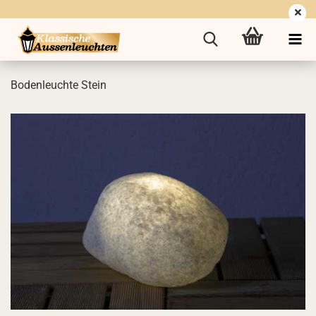
Bo­den­leuch­te Stein