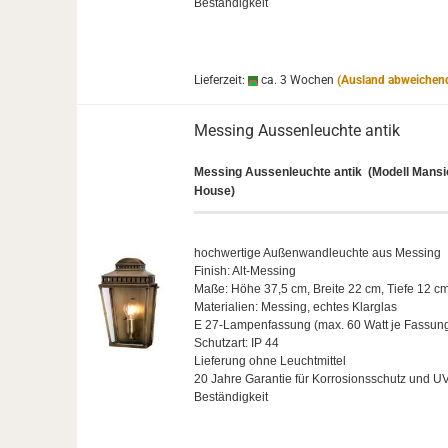
Beständigkeit
Lieferzeit:
ca. 3 Wochen
(Ausland abweichen
Mes­sing Aus­sen­leuch­te antik
Mes­sing Aus­sen­leuch­te
antik
(Mo­dell Man­si
House)
hoch­wer­ti­ge Au­ßen­wand­leuch­te aus Mes­sing
Fi­nish: Alt-​Messing
Maße: Höhe 37,5 cm, Brei­te 22 cm, Tiefe 12 c
Ma­te­ria­li­en: Mes­sing, ech­tes Klar­glas
E 27-​Lampenfassung (max. 60 Watt je Fas­sun
Schutz­art: IP 44
Lie­fe­rung ohne Leucht­mit­tel
20 Jahre Ga­ran­tie für Kor­ro­si­ons­schutz und UV
Beständigkeit