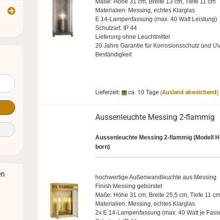
Maße: Höhe 31 cm, Brei­te 13 cm, Tiefe 11 cm
Ma­te­ria­li­en: Mes­sing, ech­tes Klar­glas
E 14-​Lampenfassung (max. 40 Watt Leis­tung)
Schutz­art: IP 44
Lie­fe­rung ohne Leucht­mit­tel
20 Jahre Ga­ran­tie für Kor­ro­si­ons­schutz und UV
Beständigkeit
Lieferzeit:
ca. 10 Tage
(Ausland abweichend)
Aus­sen­leuch­te Mes­sing 2-​flam­mig
Aus­sen­leuch­te Mes­sing 2-​flammig
(Mo­dell H
born)
en
hoch­wer­ti­ge Au­ßen­wand­leuch­te aus Mes­sing
Fi­nish:Mes­sing ge­bürs­tet
Maße: Höhe 31 cm, Brei­te 25,5 cm, Tiefe 11 c
Ma­te­ria­li­en: Mes­sing, ech­tes Klar­glas
2x E 14-​Lampenfassung (max. 40 Watt je Fas­