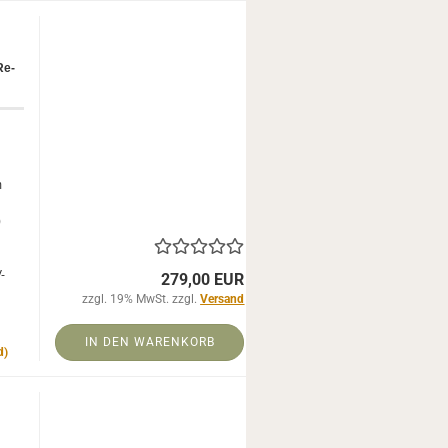
Re­
m
)
-​
279,00 EUR
zzgl. 19% MwSt. zzgl.
Versand
IN DEN WARENKORB
d)