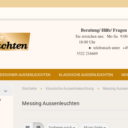
Beratung/ Hilfe/ Fragen
Sie erreichen uns: Mo-Sa 9:00
18:00 Uhr
► telefonisch unter +4
3322 216669
DESIGNER-AUSSENLEUCHTEN
KLASSISCHE AUSSENLEUCHTEN
MO
»
»
Startseite
Klassische Aussenbeleuchtung
Messing Aussen
ht Tipps anzeigen
n
Messing Aussenleuchten
ps zur Weihnachtsbeleuchtung
igner Aussenleuchte Belcour
ßenbeleuchtung Tipps
igner Aussenleuchte Hugy
rgieeffizienz
derne LED-Wegeleuchten
igner Aussenleuchte Brick
tro Aussenleuchten
Sortieren nach
pro Seite
Sortieren nach
48 pro Seite