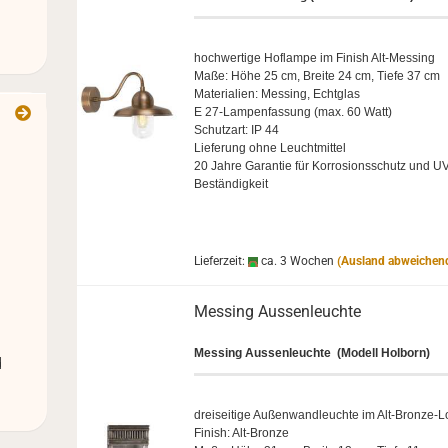
hoch­wer­ti­ge Hof­lam­pe im Fi­nish Alt-​Messing
Maße: Höhe 25 cm, Brei­te 24 cm, Tiefe 37 cm
Ma­te­ria­li­en: Mes­sing, Echt­glas
E 27-​Lampenfassung (max. 60 Watt)
Schutz­art: IP 44
Lie­fe­rung ohne Leucht­mit­tel
20 Jahre Ga­ran­tie für Kor­ro­si­ons­schutz und UV
Beständigkeit
Lieferzeit:
ca. 3 Wochen
(Ausland abweichen
Mes­sing Aus­sen­leuch­te
Mes­sing Aus­sen­leuch­te
(Mo­dell Hol­born)
d
drei­sei­ti­ge Au­ßen­wand­leuch­te im Alt-​Bronze-
Fi­nish: Alt-​Bronze