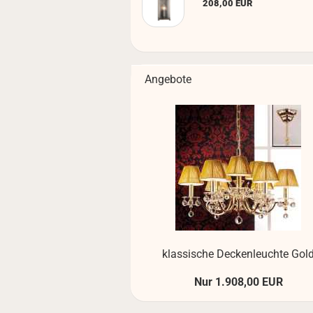
208,00 EUR
Angebote
klas­si­sche De­cken­leuch­te Gol
Nur 1.908,00 EUR