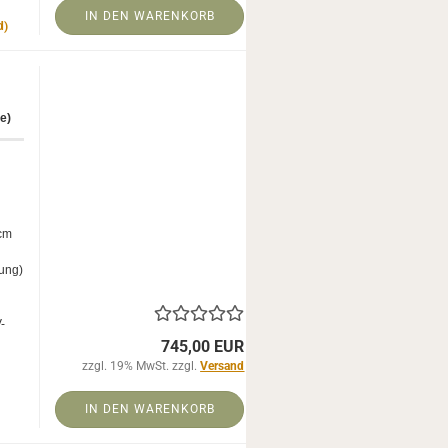
IN DEN WARENKORB
d)
se)
 cm
sung)
-​
745,00 EUR
zzgl. 19% MwSt. zzgl.
Versand
IN DEN WARENKORB