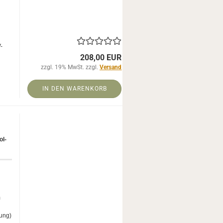
-​
208,00 EUR
zzgl. 19% MwSt. zzgl.
Versand
IN DEN WARENKORB
ol­
m
sung)