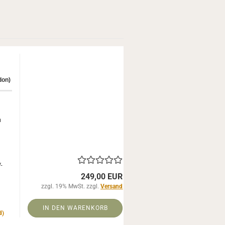
­don)
m
-​
249,00 EUR
zzgl. 19% MwSt. zzgl.
Versand
IN DEN WARENKORB
d)