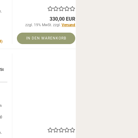
-​
330,00 EUR
zzgl. 19% MwSt. zzgl.
Versand
IN DEN WARENKORB
d)
 St
m
g)
-​