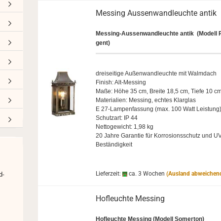
 Aussenleuchten klassisch
Mes­sing Aus­sen­wand­leuch­te antik
Messing-​Aussenwandleuchte antik
(Mo­dell 
gent)
drei­sei­ti­ge Au­ßen­wand­leuch­te mit Walm­dach
Fi­nish: Alt-​Messing
Maße: Höhe 35 cm, Brei­te 18,5 cm, Tiefe 10 c
Ma­te­ria­li­en: Mes­sing, ech­tes Klar­glas
E 27-​Lampenfassung (max. 100 Watt Leis­tung
Schutz­art: IP 44
Net­to­ge­wicht: 1,98 kg
20 Jahre Ga­ran­tie für Kor­ro­si­ons­schutz und UV
Beständigkeit
ssische Deckenleuchten
zeigen
ckenleuchten
Lieferzeit:
ca. 3 Wochen
(Ausland abweichen
d­
ngeleuchten
delleuchten
Hof­leuch­te Mes­sing
Hof­leuch­te Mes­sing
(Mo­dell So­mer­ton)