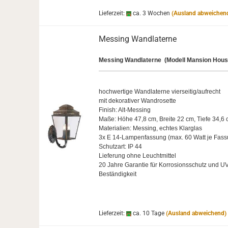
Lieferzeit:
ca. 3 Wochen
(Ausland abweichen
Mes­sing Wand­la­ter­ne
Mes­sing Wand­la­ter­ne
(Mo­dell Man­si­on Hou
hoch­wer­ti­ge Wand­la­ter­ne vier­sei­tig/auf­recht
mit de­ko­ra­ti­ver Wand­ro­set­te
Fi­nish: Alt-​Messing
Maße: Höhe 47,8 cm, Brei­te 22 cm, Tiefe 34,6
Ma­te­ria­li­en: Mes­sing, ech­tes Klar­glas
3x E 14-​Lampenfassung (max. 60 Watt je Fas­
Schutz­art: IP 44
Lie­fe­rung ohne Leucht­mit­tel
20 Jahre Ga­ran­tie für Kor­ro­si­ons­schutz und UV
Beständigkeit
Lieferzeit:
ca. 10 Tage
(Ausland abweichend)