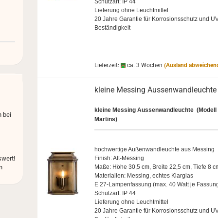
Schutz­art: IP 44
Lie­fe­rung ohne Leucht­mit­tel
20 Jahre Ga­ran­tie für Kor­ro­si­ons­schutz und UV
Beständigkeit
Lieferzeit:
ca. 3 Wochen
(Ausland abweichen
klei­ne Mes­sing Aus­sen­wand­leuch­te
klei­ne Mes­sing Aus­sen­wand­leuch­te
(Mo­dell
 bei
Mar­tins)
hoch­wer­ti­ge Au­ßen­wand­leuch­te aus Mes­sing
wert!
Fi­nish: Alt-​Messing
n
Maße: Höhe 30,5 cm, Brei­te 22,5 cm, Tiefe 8 c
Ma­te­ria­li­en: Mes­sing, ech­tes Klar­glas
E 27-​Lampenfassung (max. 40 Watt je Fas­sun
Schutz­art: IP 44
Lie­fe­rung ohne Leucht­mit­tel
20 Jahre Ga­ran­tie für Kor­ro­si­ons­schutz und UV