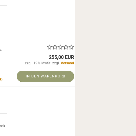
-​
255,00 EUR
zzgl. 19% MwSt. zzgl.
Versand
IN DEN WARENKORB
d)
Look