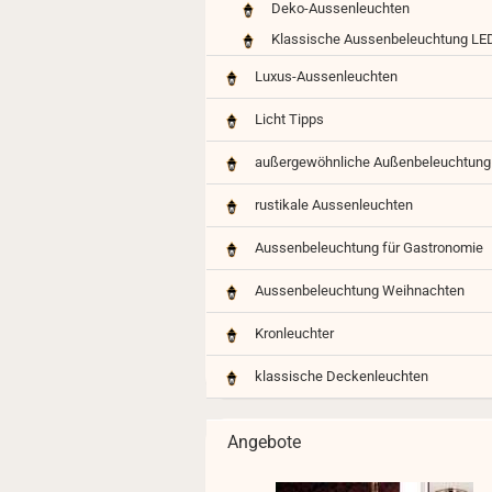
Deko-Aussenleuchten
LED
Mini
Klassische Aussenbeleuchtung LE
rustikale Aussenleuchte Kinsale
rustikale Kugelleuchte Glen
Luxus-Aussenleuchten
kleine Aussenleuchte Chapel-Mini
rustikale Aussenleuchte Althofen
Licht Tipps
rustikale Aussenleuchte Kufstein
außergewöhnliche Außenbeleuchtung
rustikale Aussenleuchte Bregenz
rustikale Aussenleuchte Kaprun
rustikale Aussenleuchten
Aussenbeleuchtung für Gastronomie
Aussenbeleuchtung Weihnachten
Kronleuchter anzeigen
klassische Kronleuchter
Kronleuchter
kla
an
Kristall-Kronleuchter
klassische Deckenleuchten
De
moderne Kronleuchter
Hä
antike Kronleuchter
Pen
Angebote