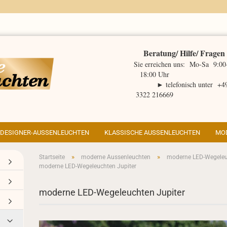
Beratung/ Hilfe/ Fragen
Sie erreichen uns: Mo-Sa 9:00
18:00 Uhr
► telefonisch unter +4
3322 216669
DESIGNER-AUSSENLEUCHTEN
KLASSISCHE AUSSENLEUCHTEN
MO
»
»
Startseite
moderne Aussenleuchten
moderne LED-Wegele
moderne LED-Wegeleuchten Jupiter
ht Tipps anzeigen
ps zur Weihnachtsbeleuchtung
moderne LED-Wegeleuchten Jupiter
igner Aussenleuchte Belcour
ßenbeleuchtung Tipps
igner Aussenleuchte Hugy
rgieeffizienz
derne LED-Wegeleuchten
igner Aussenleuchte Brick
tro Aussenleuchten