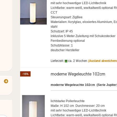
mit sehr hoch­wer­ti­ger LED-​Lichttechnik
Licht­far­be: warm-​weiß, ww/kalt­weiß op­tio­nal 
CCT
Steue­rungs­art: Zig­Bee
Ma­te­ria­li­en: Acryl­glas, elo­xier­tes Alu­mi­ni­um, E
stahl
Schutz­art: IP 45
in­klu­si­ve 5 Meter Zu­lei­tung mit Schu­ko­ste­cker
Fern­be­die­nung op­tio­nal
Schutz­klas­se: 1
deut­scher Her­stel­ler
Lieferzeit:
ca. 2 Wochen
(Ausland abweichen
mo­der­ne We­ge­leuch­te 102cm
-15%
mo­der­ne We­ge­leuch­te 102cm (Serie Ju­pi­ter
licht­star­ke Pol­ler­leuch­te
Maße: H 102 cm Durch­mes­ser: 20 cm
mit sehr hoch­wer­ti­ger LED-​Lichttechnik
Licht­far­be: warm-​weiß, ww/kalt­weiß op­tio­nal 