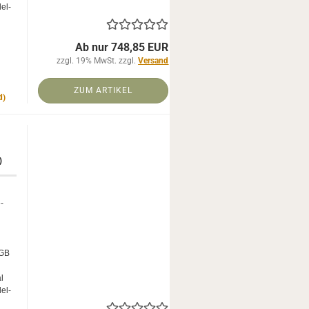
del­
Ab nur 748,85 EUR
zzgl. 19% MwSt. zzgl.
Versand
ZUM ARTIKEL
d)
)
e­
RGB
al
del­