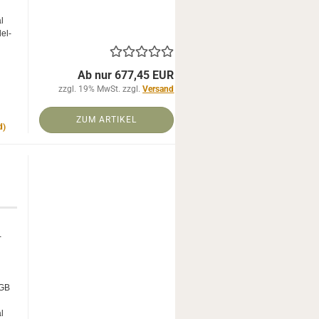
al
del­
Ab nur 677,45 EUR
zzgl. 19% MwSt. zzgl.
Versand
ZUM ARTIKEL
d)
­
RGB
al