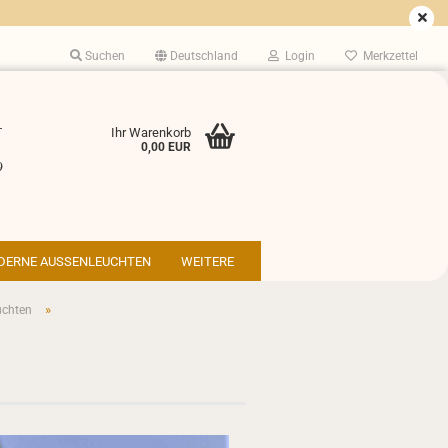
Suchen
Deutschland
Login
Merkzettel
-
Ihr Warenkorb
0,00 EUR
9
DERNE AUSSENLEUCHTEN
WEITERE
»
uchten