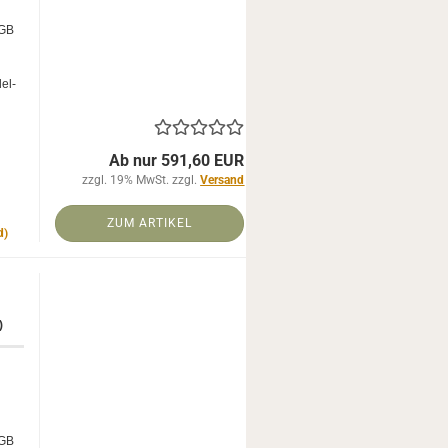
RGB
del­
Ab nur 591,60 EUR
zzgl. 19% MwSt. zzgl.
Versand
ZUM ARTIKEL
d)
)
RGB