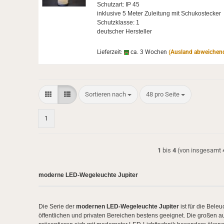
Schutz­art: IP 45
in­klu­si­ve 5 Meter Zu­lei­tung mit Schu­ko­ste­cker
Schutz­klas­se: 1
deut­scher Her­stel­ler
Lieferzeit:
ca. 3 Wochen
(Ausland abweichen
Sortieren nach
pro Seite
Sortieren nach
48 pro Seite
1
1
bis
4
(von insgesamt
moderne LED-Wegeleuchte Jupiter
Die Serie der
modernen LED-Wegeleuchte Jupiter
ist für die Bel
öffentlichen und privaten Bereichen bestens geeignet. Die großen