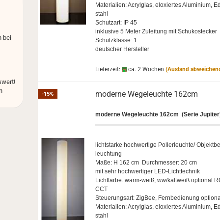
Ma­te­ria­li­en: Acryl­glas, elo­xier­tes Alu­mi­ni­um, E
stahl
Schutz­art: IP 45
in­klu­si­ve 5 Meter Zu­lei­tung mit Schu­ko­ste­cker
 bei
Schutz­klas­se: 1
deut­scher Her­stel­ler
Lieferzeit:
ca. 2 Wochen
(Ausland abweichen
wert!
n
mo­der­ne We­ge­leuch­te 162cm
-15%
mo­der­ne We­ge­leuch­te 162cm (Serie Ju­pi­ter
licht­star­ke hoch­wer­ti­ge Pol­ler­leuch­te/ Ob­jekt­b
leuch­tung
Maße: H 162 cm Durch­mes­ser: 20 cm
mit sehr hoch­wer­ti­ger LED-​Lichttechnik
Licht­far­be: warm-​weiß, ww/kalt­weiß op­tio­nal 
CCT
Steue­rungs­art: Zig­Bee, Fern­be­die­nung op­tio­n
Ma­te­ria­li­en: Acryl­glas, elo­xier­tes Alu­mi­ni­um, E
stahl