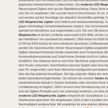
präsentieren sich mit modernster LED-Lichttechnik besonders ökon
gegenüber herkömmlichen Lichttechniken. Die
moderne LED-Wegel
Steuerungsart Zigbee sehr gut als Objektbeleuchtung. Diese Serie 
und 162 cm angeboten. Die Leuchte misst im Durchmesser 20 cm. S
und werden auf der Grundlage der aktuellen Vorschriften gefertigt. D
LED-Wegeleuchte Jupiter
sind ortsfest und seewasserbeständig. Auf
gegen chlorhaltiges Schwimmbadwasser möglich. Die mit hochwertige
spendet ein blendfreies und ungerichtetes Licht. Die vom Stil ebe
Wegeleuchte
ist mit der Lichtfarbe warm-weiß (LED-WW), mit der L
den Weißtönen von warmweiß bis kaltweiß ( 2900 Kelvin bis 6000 
(2700 bis 6500 Kelvin) für eine individuell steuerbare Lichtfarbenwa
werden die Säulenleuchten mit der Steuerungsart ZigBee angebote
ZigBee-Standard funkende Geräte verwenden eine Funkzentrale (Bri
Kommunikationszentrale und Smart-Home-Zentrale (nicht im Lieferumf
erhältlich). Das Gateway wird an eine freie Steckdose angeschlos
dem Router verbunden. Anschließend wird das System über eine App
oder PC eingerichtet, nach Ihren Wünschen konfiguriert und bedient
über die App jederzeit hinzufügen. Die App zeigt den Status der v
bietet Automationsmöglichkeiten. Sie können bei unseren
Säulen A
wiederkehrende Abläufe in Szenen festhalten oder mit einem Klick ei
Lichtsteuerung ist möglich. Üblich ist auch eine Fernsteuerung von
sich die ZigBee-Produkte auch von unterwegs bedienen, um etwa da
moderne LED-Wegeleuchte Jupiter
entspricht der Schutzklasse 1 un
Strahlwasser geschützt. Die eingebauten LEDs in den Leuchten sind
Nachhaltigkeit austauschbar. Wir empfehlen für eine ebenso stimm