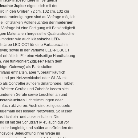
omisch- insbesondere im Vergleich
euchte Jupiter
eignet sich mit der
wird in den Größen 72 cm, 102 cm, 132 cm
onderanfertigungen sind auf Anfrage möglich
ie lichtstarken Pollerleuchten der
modernen
 Anfrage ist eine Fertigung mit Beständigkeit
n Materialien hergestellte Qualitätsleuchte
nso modern wie auch
klassische LED-
ichtfarbe LED-CCT für eine Farbauswahl in
Kelvin) sowie in der Variante LED-RGBCCT
hl erhältlich. Für eine vielseitige Handhabung
n.
Wie funktioniert
ZigBee
? Nach dem
dge, Gateway) als Basisstation,
ang enthalten, aber "überall" käuflich
sen und per Netzwerkkabel oder WLAN mit
 als Controller auf dem Smartphone, Tablet
. Weitere Geräte und Zubehör lassen sich
erbundenen Geräte sowie Leuchten an und
ussenleuchten
Lichtstimmungen oder
nfach aktivieren. Auch eine zeitgesteuerte
 außerhalb des lokalen Netzwerks. So lassen
s Licht ein- und auszuschalten.
Die
d ist mit der Schutzart IP 45 auch gut vor
 sehr langlebig und später aus Gründen der
ungsvolle Beleuchtung Ihrer Wege im