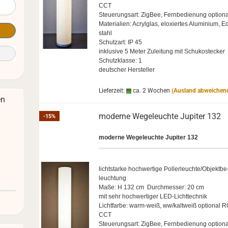
CCT
Steue­rungs­art: Zig­Bee, Fern­be­die­nung op­tio­n
Ma­te­ria­li­en: Acryl­glas, elo­xier­tes Alu­mi­ni­um, E
stahl
Schutz­art: IP 45
in­klu­si­ve 5 Meter Zu­lei­tung mit Schu­ko­ste­cker
Schutz­klas­se: 1
deut­scher Her­stel­ler
Lieferzeit:
ca. 2 Wochen
(Ausland abweichen
en
mo­der­ne We­ge­leuch­te Ju­pi­ter 132
-15%
mo­der­ne We­ge­leuch­te Ju­pi­ter 132
licht­star­ke hoch­wer­ti­ge Pol­ler­leuch­te/Ob­jekt­be
leuch­tung
Maße: H 132 cm Durch­mes­ser: 20 cm
mit sehr hoch­wer­ti­ger LED-​Lichttechnik
Licht­far­be: warm-​weiß, ww/kalt­weiß op­tio­nal 
CCT
Steue­rungs­art: Zig­Bee, Fern­be­die­nung op­tio­n