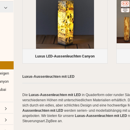
iter
signer Aussenleuchte Bermude
htfarbe warmweiß oder
derne Wegeleuchten Miami
tweiß
igner Aussenleuchte Bolero
derne Wegeleuchten Dubai
httechnik LED- oder
signer Aussenleuchte Lampiok
derne Wegeleuchten Canyon
ergiesparlampen?
signer Aussenleuchte Montana
 Kugelleuchten Garten
immungsvolle
igner Aussenleuchte
ßenbeleuchtung
derne LED Kugelleuchte
enonceau
rrassenbeleuchtung
signer Aussenleuchte Vogese
tensteckdose: Erdkabel
igner Aussenleuchte Vogese 1
legen
Luxus LED-Aussenleuchten Canyon
igner Aussenleuchte Vogese 2
ntage von Mastleuchten
signer Aussenleuchte Avenue
eigen
igner Aussenleuchte Citadelle
Luxus-Aussenleuchten mit LED
signer Aussenleuchte Monaco
anyon
signer Aussenleuchte Moon
ubai
igner Aussenleuchte Victoria
Die
Luxus-Aussenleuchten mit LED
in Quaderform oder runder Säu
senbeleuchtung für
Aussenbeleuchtung Weihnachten
verschiedenen Höhen mit unterschiedlichen Materialien erhältlich. 
igner Aussenleuchte Louvre
stronomie anzeigen
anzeigen
sich durch ein edles, aber schlichtes Design und eine hochwertige 
signer Außenwandleuchten
ssische
Außenbeleuchtung Stern
Aussenleuchten mit LED
werden serien- und modellabhängig mit u
is Philippe
stronomiebeleuchtung
angeboten. Wir bieten für unsere
Luxus-Aussenleuchten mit LED
n
Außenbeleuchtung LED-Figuren
signer Aussenleuchten
Steuerungsart ZigBee an.
derne
Außenbeleuchtung Design-Baum
ssisch
stronomiebeleuchtung