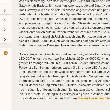
Wie funktioniert
ZigBee
? Nach dem ZigBee-Standard funkende Gerät
 Aussenleuchten klassisch
Gateway) als Basisstation, Kommunikationszentrale und Smart-Home-Z
Das Gateway wird an eine freie Steckdose angeschlossen und per
verbunden. Anschließend wird das System über eine App als Control
PC eingerichtet, nach Ihren Wünschen konfiguriert und bedient. Wei
App jederzeit hinzufügen. Die App zeigt den Status der verbunden
bietet Automationsmöglichkeiten. Sie können bei unseren
Luxus Au
wiederkehrende Abläufe in Szenen festhalten oder mit einem Klick ei
Lichtsteuerung ist möglich. Üblich ist auch eine Fernsteuerung von
sich die ZigBee-Produkte auch von unterwegs bedienen, um etwa da
finden hier
moderne Designer Aussenleuchten
mit ebenso moderne
Sie wählen je nach Geschmack und Verwendungszweck bei dem Z
LED CCT für kalt- bis warmweißes Licht mit 2900 bis 6000 Kelvin 
großen Farbrange mit 2700 bis 6500 Kelvin. Bei der letzteren Vari
Farben als Buntlicht generieren. Lassen Sie Ihre neue
LED-Aussen
über das Smartphone in Ihrer Wunschfarbe erstrahlen. Die
Luxus-A
ssische Deckenleuchten
langlebigen und sehr hochwertigen LEDs dafür, daß Sie gegenüber
zeigen
energieeffizient Strom und damit hohe Folgekosten sparen. Alternat
ckenleuchten
mit Funkfernbedienung mit bis zu 30 Meter Reichweite erhältlich.
Als
nachhaltigen Lichtlösung noch einen Beitrag zum aktiven Umweltsch
ngeleuchten
inklusive 5 Meter Zuleitung mit Schukostecker, gern auf Wunsch auch
delleuchten
uns als dekorative Ergänzung auch filigrane
Säulen Aussenleuchte