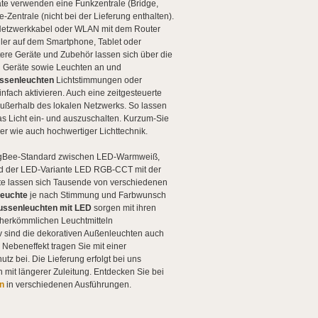
e verwenden eine Funkzentrale (Bridge,
entrale (nicht bei der Lieferung enthalten).
 Netzwerkkabel oder WLAN mit dem Router
ler auf dem Smartphone, Tablet oder
tere Geräte und Zubehör lassen sich über die
en Geräte sowie Leuchten an und
ssenleuchten
Lichtstimmungen oder
nfach aktivieren. Auch eine zeitgesteuerte
 außerhalb des lokalen Netzwerks. So lassen
s Licht ein- und auszuschalten. Kurzum-Sie
r wie auch hochwertiger Lichttechnik.
igBee-Standard zwischen LED-Warmweiß,
und der LED-Variante LED RGB-CCT mit der
ante lassen sich Tausende von verschiedenen
leuchte
je nach Stimmung und Farbwunsch
ussenleuchten mit LED
sorgen mit ihren
 herkömmlichen Leuchtmitteln
iv sind die dekorativen Außenleuchten auch
 Nebeneffekt tragen Sie mit einer
utz bei.
Die Lieferung erfolgt bei uns
 mit längerer Zuleitung.
Entdecken Sie bei
n
in verschiedenen Ausführungen.