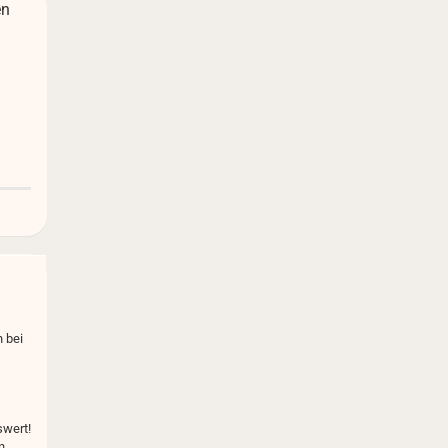
en
 bei
wert!
n