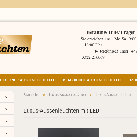
Beratung/ Hilfe/ Fragen
Sie erreichen uns: Mo-Sa 9:00
18:00 Uhr
► telefonisch unter +4
3322 216669
DESIGNER-AUSSENLEUCHTEN
KLASSISCHE AUSSENLEUCHTEN
MO
»
»
Startseite
Luxus-Aussenleuchten
Luxus-Aussenleuchten
ht Tipps anzeigen
Luxus-Aussenleuchten mit LED
ps zur Weihnachtsbeleuchtung
igner Aussenleuchte Belcour
ßenbeleuchtung Tipps
igner Aussenleuchte Hugy
rgieeffizienz
derne LED-Wegeleuchten
igner Aussenleuchte Brick
tro Aussenleuchten