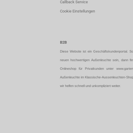
Callback Service
Cookie Einstellungen
B2B
Diese Website ist ein Geschäftskundenportal. So
neuen hochwertigen Außenleuchte sein, dann fi
Onlineshop für Privatkunden unter
www.garten
Außenleuchte im Klassische-Aussenleuchten-Shop?
wir helfen schnell und unkompliziert weiter.