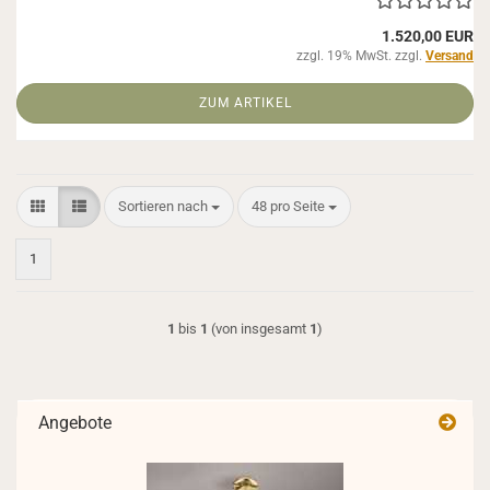
1.520,00 EUR
zzgl. 19% MwSt. zzgl.
Versand
ZUM ARTIKEL
Sortieren nach
pro Seite
Sortieren nach
48 pro Seite
1
1
bis
1
(von insgesamt
1
)
Angebote