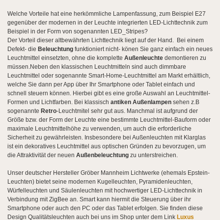
Welche Vorteile hat eine herkömmliche Lampenfassung, zum Beispiel E27
gegenüber der modernen in der Leuchte integrierten LED-Lichttechnik zum
Beispiel in der Form von sogenannten LED_Stripes?
Der Vorteil dieser altbewährten Lichttechnik liegt auf der Hand. Bei einem
Defekt- die
Beleuchtung
funktioniert nicht- könen Sie ganz einfach ein neues
Leuchtmittel einsetzten, ohne die komplette
Außenleuchte
demontieren zu
müssen.Neben den klassischen Leuchtmitteln sind auch dimmbare
Leuchtmittel oder sogenannte Smart-Home-Leuchtmittel am Markt erhältlich,
welche Sie dann per App über Ihr Smartphone oder Tablet einfach und
schnell steuern können. Hierbei gibt es eine große Auswahl an Leuchtmittel-
Formen und Lichtfarben. Bei klassisch
antiken Außenlampen
sehen z.B
sogenannte
Retro
-Leuchtmitel sehr gut aus. Manchmal ist aufgrund der
Größe bzw. der Form der Leuchte eine bestimmte Leuchtmittel-Bauform oder
maximale Leuchtmittelhöhe zu verwenden, um auch die erforderliche
Sicherheit zu gewährleisten. Insbesondere bei Außenleuchten mit Klarglas
ist ein dekoratives Leuchtmittel aus optischen Gründen zu bevorzugen, um
die Attraktivität der neuen
Außenbeleuchtung
zu unterstreichen.
Unser deutscher Hersteller Gröber Mannheim Lichtwerke (ehemals Epstein-
Leuchten) bietet seine modernen Kugelleuchten, Pyramidenleuchten,
Würfelleuchten und Säulenleuchten mit hochwertiger LED-Lichttechnik in
Verbindung mit ZigBee an. Smart kann hiermit die Steuerung über ihr
Smartphone oder auch den PC oder das Tablet erfolgen. Sie finden diese
Design Qualitätsleuchten auch bei uns im Shop unter dem Link
Luxus