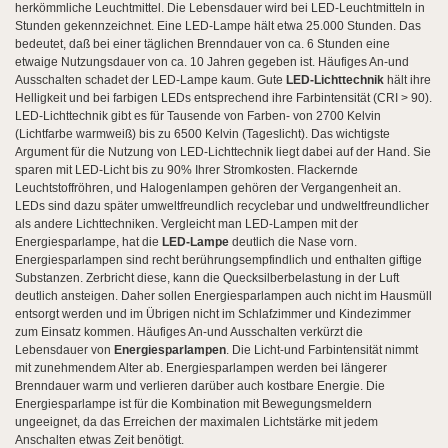
herkömmliche Leuchtmittel. Die Lebensdauer wird bei LED-Leuchtmitteln in
Stunden gekennzeichnet. Eine LED-Lampe hält etwa 25.000 Stunden. Das
bedeutet, daß bei einer täglichen Brenndauer von ca. 6 Stunden eine
etwaige Nutzungsdauer von ca. 10 Jahren gegeben ist. Häufiges An-und
Ausschalten schadet der LED-Lampe kaum. Gute
LED-Lichttechnik
hält ihre
Helligkeit und bei farbigen LEDs entsprechend ihre Farbintensität (CRI > 90).
LED-Lichttechnik gibt es für Tausende von Farben- von 2700 Kelvin
(Lichtfarbe warmweiß) bis zu 6500 Kelvin (Tageslicht). Das wichtigste
Argument für die Nutzung von LED-Lichttechnik liegt dabei auf der Hand. Sie
sparen mit LED-Licht bis zu 90% Ihrer Stromkosten. Flackernde
Leuchtstoffröhren, und Halogenlampen gehören der Vergangenheit an.
LEDs sind dazu später umweltfreundlich recyclebar und undweltfreundlicher
als andere Lichttechniken. Vergleicht man LED-Lampen mit der
Energiesparlampe, hat die
LED-Lampe
deutlich die Nase vorn.
Energiesparlampen sind recht berührungsempfindlich und enthalten giftige
Substanzen. Zerbricht diese, kann die Quecksilberbelastung in der Luft
deutlich ansteigen. Daher sollen Energiesparlampen auch nicht im Hausmüll
entsorgt werden und im Übrigen nicht im Schlafzimmer und Kindezimmer
zum Einsatz kommen. Häufiges An-und Ausschalten verkürzt die
Lebensdauer von
Energiesparlampen
. Die Licht-und Farbintensität nimmt
mit zunehmendem Alter ab. Energiesparlampen werden bei längerer
Brenndauer warm und verlieren darüber auch kostbare Energie. Die
Energiesparlampe ist für die Kombination mit Bewegungsmeldern
ungeeignet, da das Erreichen der maximalen Lichtstärke mit jedem
Anschalten etwas Zeit benötigt.