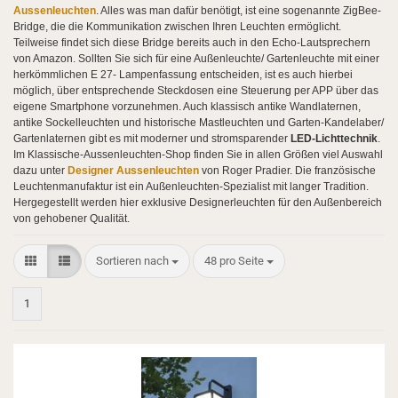
Aussenleuchten
. Alles was man dafür benötigt, ist eine sogenannte ZigBee-
Bridge, die die Kommunikation zwischen Ihren Leuchten ermöglicht.
Teilweise findet sich diese Bridge bereits auch in den Echo-Lautsprechern
von Amazon. Sollten Sie sich für eine Außenleuchte/ Gartenleuchte mit einer
herkömmlichen E 27- Lampenfassung entscheiden, ist es auch hierbei
möglich, über entsprechende Steckdosen eine Steuerung per APP über das
eigene Smartphone vorzunehmen. Auch klassisch antike Wandlaternen,
antike Sockelleuchten und historische Mastleuchten und Garten-Kandelaber/
Gartenlaternen gibt es mit moderner und stromsparender
LED-Lichttechnik
.
Im Klassische-Aussenleuchten-Shop finden Sie in allen Größen viel Auswahl
dazu unter
Designer Aussenleuchten
von Roger Pradier. Die französische
Leuchtenmanufaktur ist ein Außenleuchten-Spezialist mit langer Tradition.
Hergegestellt werden hier exklusive Designerleuchten für den Außenbereich
von gehobener Qualität.
Sortieren nach
pro Seite
Sortieren nach
48 pro Seite
1