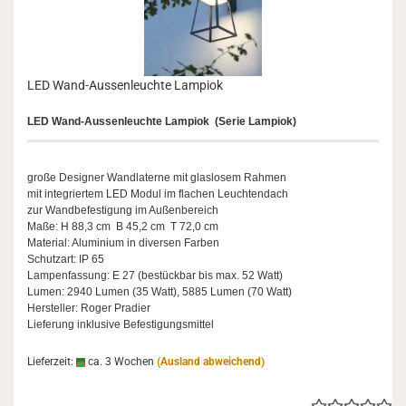
LED Wand-​Aus­sen­leuch­te Lam­piok
LED Wand-​Aussenleuchte Lam­piok (Serie Lam­piok)
große De­si­gner Wand­la­ter­ne mit glas­lo­sem Rah­men
mit in­te­grier­tem LED Modul im fla­chen Leuch­ten­dach
zur Wand­be­fes­ti­gung im Au­ßen­be­reich
Maße: H 88,3 cm B 45,2 cm T 72,0 cm
Ma­te­ri­al: Alu­mi­ni­um in di­ver­sen Far­ben
Schutz­art: IP 65
Lam­pen­fas­sung: E 27 (be­stück­bar bis max. 52 Watt)
Lumen: 2940 Lumen (35 Watt), 5885 Lumen (70 Watt)
Her­stel­ler: Roger Pra­dier
Lie­fe­rung in­klu­si­ve Be­fes­ti­gungs­mit­tel
Lieferzeit:
ca. 3 Wochen
(Ausland abweichend)