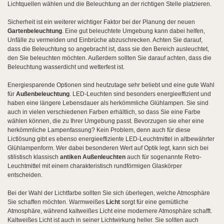
Lichtquellen wählen und die Beleuchtung an der richtigen Stelle platzieren.
Sicherheit ist ein weiterer wichtiger Faktor bei der Planung der neuen
Gartenbeleuchtung
. Eine gut beleuchtete Umgebung kann dabei helfen,
Unfälle zu vermeiden und Einbrüche abzuschrecken. Achten Sie darauf,
dass die Beleuchtung so angebracht ist, dass sie den Bereich ausleuchtet,
den Sie beleuchten möchten. Außerdem sollten Sie darauf achten, dass die
Beleuchtung wasserdicht und wetterfest ist.
Energiesparende Optionen sind heutzutage sehr beliebt und eine gute Wahl
für
Außenbeleuchtung
. LED-Leuchten sind besonders energieeffizient und
haben eine längere Lebensdauer als herkömmliche Glühlampen. Sie sind
auch in vielen verschiedenen Farben erhältlich, so dass Sie eine Farbe
wählen können, die zu Ihrer Umgebung passt. Bevorzugen sie eher eine
herkömmliche Lampenfassung? Kein Problem, denn auch für diese
Lictlösung gibt es ebenso energieeffiziente LED-Leuchtmittel in altbewährter
Glühlampenform. Wer dabei besonderen Wert auf Optik legt, kann sich bei
stilistisch klassisch
antiken Außenleuchten
auch für sogenannte Retro-
Leuchtmittel mit einem charakteristisch rundförmigen Glaskörper
entscheiden.
Bei der Wahl der Lichtfarbe sollten Sie sich überlegen, welche Atmosphäre
Sie schaffen möchten. Warmweißes
Licht
sorgt für eine gemütliche
Atmosphäre, während kaltweißes Licht eine modernere Atmosphäre schafft.
Kaltweißes Licht ist auch in seiner Lichtwirkung heller. Sie sollten auch