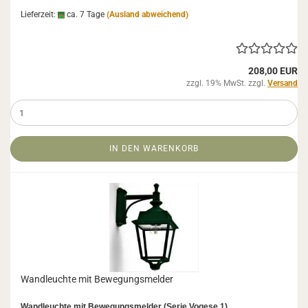
Lieferzeit:
ca. 7 Tage
(Ausland abweichend)
208,00 EUR
zzgl. 19% MwSt. zzgl.
Versand
IN DEN WARENKORB
Wand­leuch­te mit Be­we­gungs­mel­der
Wand­leuch­te mit Be­we­gungs­mel­der (Serie Vo­ge­se 1)