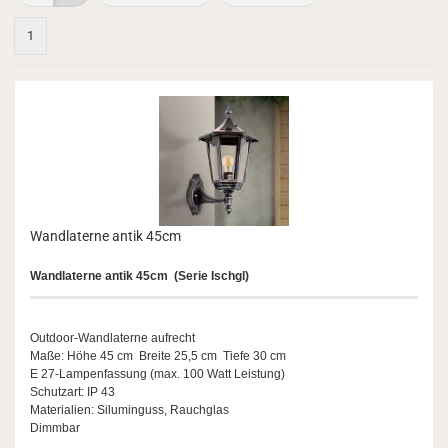
1
Wand­la­ter­ne antik 45cm
Wand­la­ter­ne antik 45cm
(Serie Ischgl)
Outdoor-​Wandlaterne auf­recht
Maße: Höhe 45 cm Brei­te 25,5 cm Tiefe 30 cm
E 27-​Lampenfassung (max. 100 Watt Leis­tung)
Schutz­art: IP 43
Ma­te­ria­li­en: Silu­min­guss, Rauch­glas
Dimm­bar