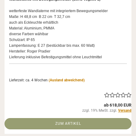
wet­ter­fes­te Wand­la­ter­ne mit in­te­grier­tem Be­we­gungs­mel­der
Maße: H 48,8 cm B 22 cm T 32,7 cm
auch als Eck­leuch­te er­hält­lich
Ma­te­ri­al: Alu­mi­ni­um, PMMA
di­ver­se Far­ben wähl­bar
Schutz­art: IP 65
Lam­pen­fas­sung: E 27 (be­stück­bar bis max. 60 Watt)
Her­stel­ler: Roger Pra­dier
Lie­fe­rung in­klu­si­ve Be­fes­ti­gungs­mit­tel ohne Leucht­mit­tel
Lieferzeit: ca. 4 Wochen
(Ausland abweichend)
ab 618,00 EUR
zzgl. 19% MwSt. zzgl.
Versand
ZUM ARTIKEL