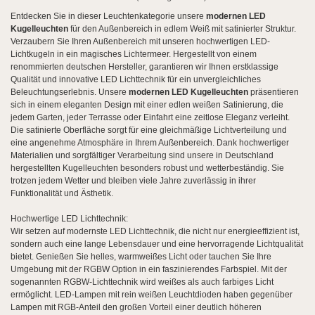
Entdecken Sie in dieser Leuchtenkategorie unsere
modernen LED
Kugelleuchten
für den Außenbereich in edlem Weiß mit satinierter Struktur.
Verzaubern Sie Ihren Außenbereich mit unseren hochwertigen LED-
Lichtkugeln in ein magisches Lichtermeer. Hergestellt von einem
renommierten deutschen Hersteller, garantieren wir Ihnen erstklassige
Qualität und innovative LED Lichttechnik für ein unvergleichliches
Beleuchtungserlebnis. Unsere
modernen LED Kugelleuchten
präsentieren
sich in einem eleganten Design mit einer edlen weißen Satinierung, die
jedem Garten, jeder Terrasse oder Einfahrt eine zeitlose Eleganz verleiht.
Die satinierte Oberfläche sorgt für eine gleichmäßige Lichtverteilung und
eine angenehme Atmosphäre in Ihrem Außenbereich. Dank hochwertiger
Materialien und sorgfältiger Verarbeitung sind unsere in Deutschland
hergestellten Kugelleuchten besonders robust und wetterbeständig. Sie
trotzen jedem Wetter und bleiben viele Jahre zuverlässig in ihrer
Funktionalität und Ästhetik.
Hochwertige LED Lichttechnik:
Wir setzen auf modernste LED Lichttechnik, die nicht nur energieeffizient ist,
sondern auch eine lange Lebensdauer und eine hervorragende Lichtqualität
bietet. Genießen Sie helles, warmweißes Licht oder tauchen Sie Ihre
Umgebung mit der RGBW Option in ein faszinierendes Farbspiel. Mit der
sogenannten RGBW-Lichttechnik wird weißes als auch farbiges Licht
ermöglicht. LED-Lampen mit rein weißen Leuchtdioden haben gegenüber
Lampen mit RGB-Anteil den großen Vorteil einer deutlich höheren