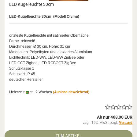
LED Ku­gel­leuch­te 30cm
LED-​Kugelleuchte 30cm (Mo­dell Olymp)
orts­fes­te Ku­gel­leuch­te mit sa­ti­nier­ter Ober­flä­che
Farbe: rein­weiß
Durch­mes­ser: Ø 30 cm, Höhe: 31 cm
Ma­te­ria­li­en: Po­ly­ethy­len und elo­xier­tes Alu­mi­ni­um
Licht­tech­nik: LED-​WW, LED-​WW Zig­Bee oder
LED CCT Zig­bee, LED RGBCCT Zig­Bee
Schutz­klas­se 1
Schutz­art: IP 45
deut­scher Her­stel­ler
Lieferzeit:
ca. 2 Wochen
(Ausland abweichend)
Ab nur 468,00 EUR
zzgl. 19% MwSt. zzgl.
Versand
ZUM ARTIKEL