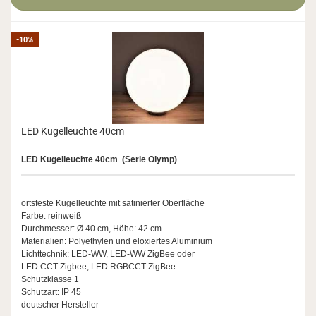
-10%
LED Ku­gel­leuch­te 40cm
LED Ku­gel­leuch­te 40cm
(Serie Olymp)
orts­fes­te Ku­gel­leuch­te mit sa­ti­nier­ter Ober­flä­che
Farbe: rein­weiß
Durch­mes­ser: Ø 40 cm, Höhe: 42 cm
Ma­te­ria­li­en: Po­ly­ethy­len und elo­xier­tes Alu­mi­ni­um
Licht­tech­nik: LED-​WW, LED-​WW Zig­Bee oder
LED CCT Zig­bee, LED RGBCCT Zig­Bee
Schutz­klas­se 1
Schutz­art: IP 45
deut­scher Her­stel­ler