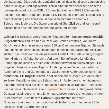
Lichtausbeute. Dies bedeutet zunächst einmal, dass bei diesen Lampen eine
höhere Helligkeit vorliegt, welche sich in einer dementsprechend höheren
Lumenzahl ausdrückt. In RGB LED-Leuchtmitteln und RGB LED-Leuchten
.
befinden sich rote, grüne und blaue LED-Elemente
Hierdurch lassen sich je
nach Stimmung und Anlass tausende verschiedenen Farben als
Beleuchtung kreieren. Die Steuerung erfolgt über
ZigBee
und kann somit
einfach über das Smartphone per App gesteuert werden.
Wählen Sie zwischen verschiedenen Kugelgrößen. Unsere
modernen LED
Kugelleuchten
sind in einer Vielzahl von Größen erhältlich, von 30 cm
Durchmesser bis hin zu imposanten 100 cm Durchmesser. Egal ob Sie nach
einer dezenten Akzentbeleuchtung oder einem beeindruckenden Blickfang
suchen, bei uns finden Sie die passende Größe für Ihr Beleuchtungsprojekt,
Ihren Garten und Außenbereich. Vertrauen Sie auf unsere langjährige
Erfahrung und lassen Sie sich von unserer Auswahl an hochwertigen LED
Kugelleuchten inspirieren. Egal ob für den privaten Garten, gewerbliche
Außenbereiche und Gärten oder als Gastronomie-Außenbeleuchtung - die
modernen LED Kugelleuchten
in satiniertem Weiß lassen sich dank ihrer
zeitlosen Kugelform ideal als Beleuchtung im Außenbereich einfügen, von
moderner Architektur bis hin zu der alten Stadtvilla als Kontrast. Entdecken
Sie bei uns auch die exklusive
Kugelleuchte Dubai
mit außergewöhnlicher
Quarzsandsteinbeschichtung für ein ganz besonderes Lichterlebnis in Ihrem
Außenbereich. Auch unsere
Garten-Kugelleuchte
n mit edler
Quarzsandsteinbeschichtung sind natürlich ebenso mit integrierter LED-
Lichttechnik und ZigBee erhältlich.