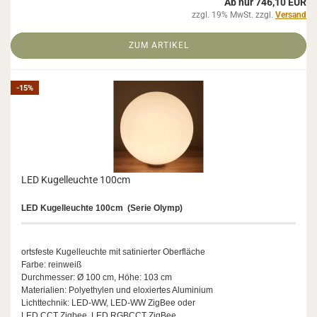
Ab nur 746,10 EUR
zzgl. 19% MwSt. zzgl.
Versand
ZUM ARTIKEL
-15%
LED Ku­gel­leuch­te 100cm
LED Ku­gel­leuch­te 100cm (Serie Olymp)
orts­fes­te Ku­gel­leuch­te mit sa­ti­nier­ter Ober­flä­che
Farbe: rein­weiß
Durch­mes­ser: Ø 100 cm, Höhe: 103 cm
Ma­te­ria­li­en: Po­ly­ethy­len und elo­xier­tes Alu­mi­ni­um
Licht­tech­nik: LED-​WW, LED-​WW Zig­Bee oder
LED CCT Zig­bee, LED RGBCCT Zig­Bee