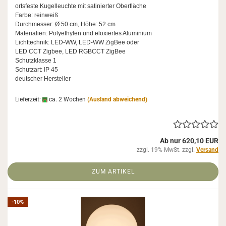
orts­fes­te Ku­gel­leuch­te mit sa­ti­nier­ter Ober­flä­che
Farbe: rein­weiß
Durch­mes­ser: Ø 50 cm, Höhe: 52 cm
Ma­te­ria­li­en: Po­ly­ethy­len und elo­xier­tes Alu­mi­ni­um
Licht­tech­nik: LED-​WW, LED-​WW Zig­Bee oder
LED CCT Zig­bee, LED RGBCCT Zig­Bee
Schutz­klas­se 1
Schutz­art: IP 45
deut­scher Her­stel­ler
Lieferzeit:
ca. 2 Wochen
(Ausland abweichend)
Ab nur 620,10 EUR
zzgl. 19% MwSt. zzgl.
Versand
ZUM ARTIKEL
-10%