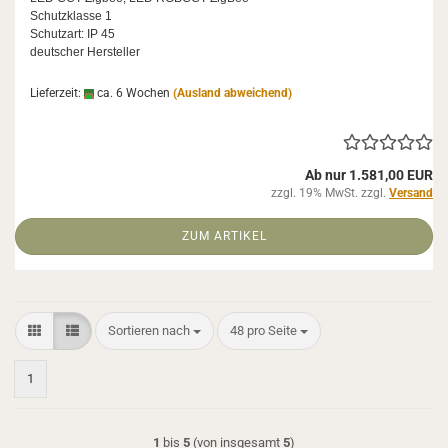
Schutz­klas­se 1
Schutz­art: IP 45
deut­scher Her­stel­ler
Lieferzeit:
ca. 6 Wochen
(Ausland abweichend)
Ab nur 1.581,00 EUR
zzgl. 19% MwSt. zzgl.
Versand
ZUM ARTIKEL
Sortieren nach
pro Seite
Sortieren nach
48 pro Seite
1
1
bis
5
(von insgesamt
5
)