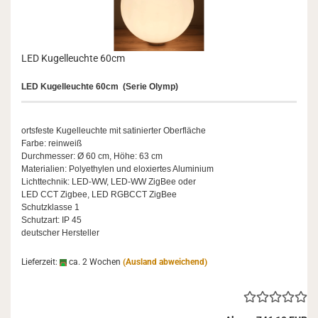
LED Ku­gel­leuch­te 60cm
LED Ku­gel­leuch­te 60cm (Serie Olymp)
orts­fes­te Ku­gel­leuch­te mit sa­ti­nier­ter Ober­flä­che
Farbe: rein­weiß
Durch­mes­ser: Ø 60 cm, Höhe: 63 cm
Ma­te­ria­li­en: Po­ly­ethy­len und elo­xier­tes Alu­mi­ni­um
Licht­tech­nik: LED-​WW, LED-​WW Zig­Bee oder
LED CCT Zig­bee, LED RGBCCT Zig­Bee
Schutz­klas­se 1
Schutz­art: IP 45
deut­scher Her­stel­ler
Lieferzeit:
ca. 2 Wochen
(Ausland abweichend)