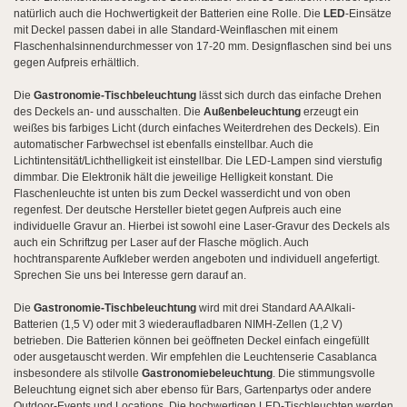
natürlich auch die Hochwertigkeit der Batterien eine Rolle. Die
LED
-Einsätze
mit Deckel passen dabei in alle Standard-Weinflaschen mit einem
Flaschenhalsinnendurchmesser von 17-20 mm. Designflaschen sind bei uns
gegen Aufpreis erhältlich.
Die
Gastronomie
-Tischbeleuchtung
lässt sich durch das einfache Drehen
des Deckels an- und ausschalten. Die
Außenbeleuchtung
erzeugt ein
weißes bis farbiges Licht (durch einfaches Weiterdrehen des Deckels). Ein
automatischer Farbwechsel ist ebenfalls einstellbar. Auch die
Lichtintensität/Lichthelligkeit ist einstellbar. Die LED-Lampen sind vierstufig
dimmbar. Die Elektronik hält die jeweilige Helligkeit konstant. Die
Flaschenleuchte ist unten bis zum Deckel wasserdicht und von oben
regenfest.
Der deutsche Hersteller bietet gegen Aufpreis auch eine
individuelle Gravur an. Hierbei ist sowohl eine Laser-Gravur des Deckels als
auch ein Schriftzug per Laser auf der Flasche möglich. Auch
hochtransparente Aufkleber werden angeboten und individuell angefertigt.
Sprechen Sie uns bei Interesse gern darauf an.
Die
Gastronomie
-Tischbeleuchtung
wird mit drei Standard AA Alkali-
Batterien (1,5 V) oder mit 3 wiederaufladbaren NIMH-Zellen (1,2 V)
betrieben. Die Batterien können bei geöffneten Deckel einfach eingefüllt
oder ausgetauscht werden. Wir empfehlen die Leuchtenserie Casablanca
insbesondere als stilvolle
Gastronomiebeleuchtung
. Die stimmungsvolle
Beleuchtung eignet sich aber ebenso für Bars, Gartenpartys oder andere
Outdoor-Events und Locations. Die hochwertigen LED-Tischleuchten werden