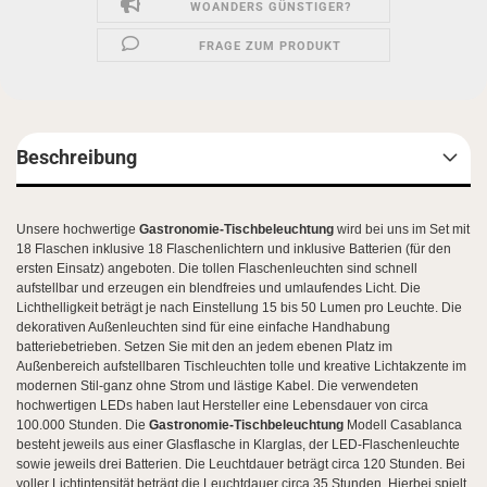
WOANDERS GÜNSTIGER?
FRAGE ZUM PRODUKT
Beschreibung
Unsere hochwertige
Gastronomie
-Tischbeleuchtung
wird bei uns im Set mit
18 Flaschen inklusive 18 Flaschenlichtern und inklusive Batterien (für den
ersten Einsatz) angeboten. Die tollen Flaschenleuchten sind schnell
aufstellbar und erzeugen ein blendfreies und umlaufendes Licht. Die
Lichthelligkeit beträgt je nach Einstellung 15 bis 50 Lumen pro Leuchte. Die
dekorativen Außenleuchten sind für eine einfache Handhabung
batteriebetrieben. Setzen Sie mit den an jedem ebenen Platz im
Außenbereich aufstellbaren Tischleuchten tolle und kreative Lichtakzente im
modernen Stil-ganz ohne Strom und lästige Kabel. Die verwendeten
hochwertigen LEDs haben laut Hersteller eine Lebensdauer von circa
100.000 Stunden. Die
Gastronomie-
Tischbeleuchtung
Modell Casablanca
besteht jeweils aus einer Glasflasche in Klarglas, der LED-Flaschenleuchte
sowie jeweils drei Batterien. Die Leuchtdauer beträgt circa 120 Stunden. Bei
voller Lichtintensität beträgt die Leuchtdauer circa 35 Stunden. Hierbei spielt